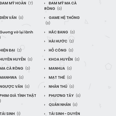
ĐAM MỸ HOÀN
ĐAM MỸ MA CÀ
(7)
RỒNG
(0)
ĐIỀN VĂN
GAME HỆ THỐNG
(0)
(0)
Gương vỡ lại lành
HĂC BANG
(0)
)
HÀI HƯỚC
(2)
HIỆN ĐẠI
HỖ CÔNG
(2)
(0)
HUYỀN HUYỄN
KHOA HUYỄN
(0)
(0)
MA CÀ RỒNG
MANHUA
(0)
(0)
MANHWA
MẠT THẾ
(0)
(0)
NGƯỢC VĂN
NHÂN THÚ
(0)
(0)
PHIM GIẢ TÌNH THẬT
PHƯƠNG TÂY
(0)
)
QUÂN NHÂN
(0)
TÁI SINH
TÁI SINH - DUYÊN
(1)