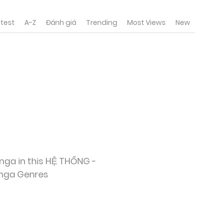
test
A-Z
Đánh giá
Trending
Most Views
New
nga in this HỆ THỐNG -
nga Genres