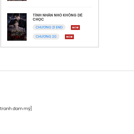
TÌNH NHÂN NHỎ KHÔNG DỄ
CHỌC
CHƯƠNG 21 END
CHƯƠNG 20
 tranh đam mỹ]