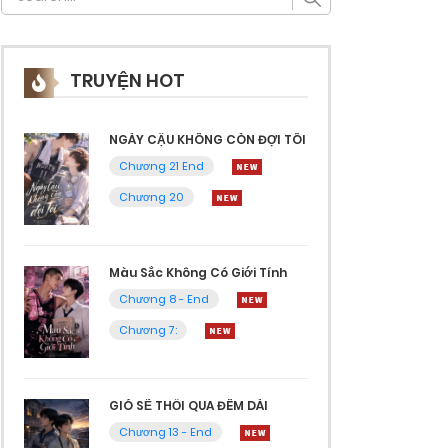
TRUYỆN HOT
NGÀY CẬU KHÔNG CÒN ĐỢI TÔI
Chương 21 End
Chương 20
Màu Sắc Không Có Giới Tính
Chương 8 - End
Chương 7:
GIÓ SẼ THỔI QUA ĐÊM DÀI
Chương 13 - End