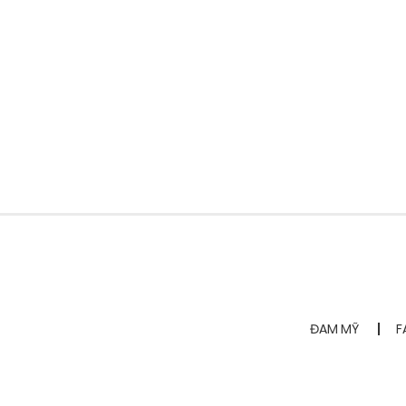
ĐAM MỸ
F