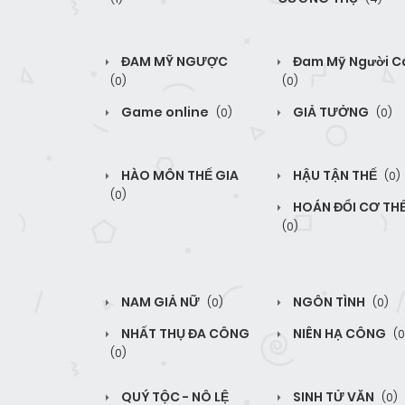
ĐAM MỸ NGƯỢC
Đam Mỹ Người C
(0)
(0)
Game online
GIẢ TƯỞNG
(0)
(0)
HÀO MÔN THẾ GIA
HẬU TẬN THẾ
(0)
(0)
HOÁN ĐỔI CƠ TH
(0)
NAM GIẢ NỮ
NGÔN TÌNH
(0)
(0)
NHẤT THỤ ĐA CÔNG
NIÊN HẠ CÔNG
(0
(0)
QUÝ TỘC - NÔ LỆ
SINH TỬ VĂN
(0)