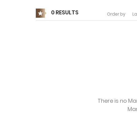
0 RESULTS
Order by
La
There is no Ma
Ma