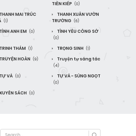
TIỀN KIẾP
(0)
THANH MAI TRÚC
THANH XUÂN VƯỜN
Ã
TRƯỜNG
(1)
(6)
TÌNH ANH EM
TÌNH YÊU CÔNG SỞ
(0)
(0)
TRINH THÁM
TRỌNG SINH
(1)
(1)
TRUYỆN HOÀN
Truyện tự sáng tác
(9)
(4)
TỰ VẢ
TỰ VẢ - SỦNG NGỌT
(0)
(0)
XUYÊN SÁCH
(0)