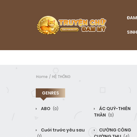
ĐAM
SINH
Home
HỆ THỐNG
GENRES
ABO
ÁC QUỶ-THIÊN
(0)
THẦN
(0)
Cưới trước yêu sau
CƯỜNG CÔNG
CƯỜNG THỤ
(1)
(4)