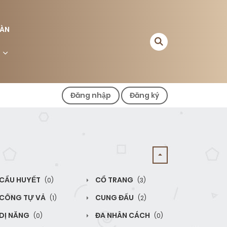
ÀN
Đăng nhập
Đăng ký
CẨU HUYẾT
CỔ TRANG
(0)
(3)
CÔNG TỰ VẢ
CUNG ĐẤU
(1)
(2)
DỊ NĂNG
ĐA NHÂN CÁCH
(0)
(0)