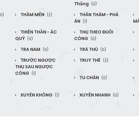
Thẳng
(0)
THẦM MẾN
THẦN THÁM - PHÁ
(0)
(2)
ÁN
M
(1)
THIÊN THẦN - ÁC
THỤ THEO ĐUỔI
QUỶ
CÔNG
(0)
(0)
TRA NAM
TRẢ THÙ
(0)
(0)
TRƯỚC NGƯỢC
TRUY THÊ
(2)
THỤ SAU NGƯỢC
CÔNG
(1)
TU CHÂN
(0)
XUYÊN KHÔNG
XUYÊN NHANH
(1)
(0)