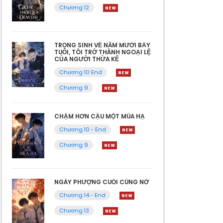
Chương 12
TRỌNG SINH VỀ NĂM MƯỜI BẢY
TUỔI, TÔI TRỞ THÀNH NGOẠI LỆ
CỦA NGƯỜI THỪA KẾ
Chương 10 End
Chương 9
CHẬM HƠN CẬU MỘT MÙA HẠ
Chương 10 - End
Chương 9
NGÀY PHƯỢNG CUỐI CÙNG NỞ
Chương 14 - End
Chương 13