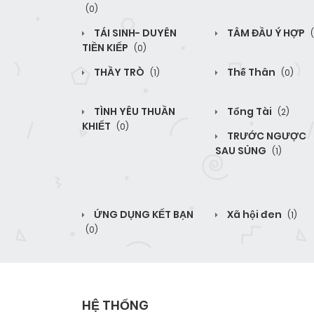
(0)
TÁI SINH- DUYÊN
TÂM ĐẦU Ý HỢP
TIỀN KIẾP
(0)
THẦY TRÒ
Thế Thân
(1)
(0)
TÌNH YÊU THUẦN
Tổng Tài
(2)
KHIẾT
(0)
TRƯỚC NGƯỢC
SAU SỦNG
(1)
ỨNG DỤNG KẾT BẠN
Xã hội đen
(1)
(0)
HỆ THỐNG