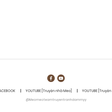
ACEBOOK
YOUTUBE [Truyện nhà Meo]
YOUTUBE [Truyện
@Meomeoteamtruyentranhdammyy