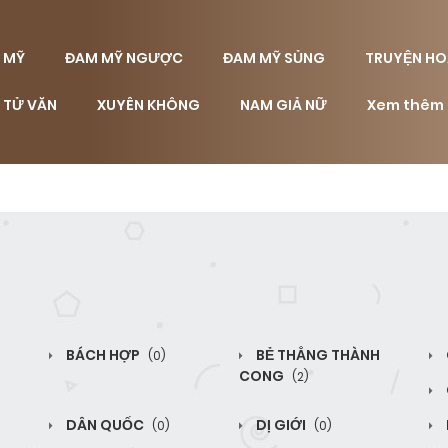
 MỸ
ĐAM MỸ NGƯỢC
ĐAM MỸ SỦNG
TRUYỆN HO
 TỬ VĂN
XUYÊN KHÔNG
NAM GIẢ NỮ
Xem thêm
BÁCH HỢP
BẺ THẲNG THÀNH
(0)
CONG
(2)
DÂN QUỐC
DỊ GIỚI
(0)
(0)