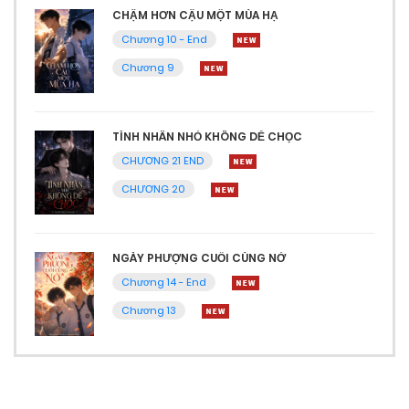
CHẬM HƠN CẬU MỘT MÙA HẠ
Chương 10 - End
Chương 9
TÌNH NHÂN NHỎ KHÔNG DỄ CHỌC
CHƯƠNG 21 END
CHƯƠNG 20
NGÀY PHƯỢNG CUỐI CÙNG NỞ
Chương 14 - End
Chương 13