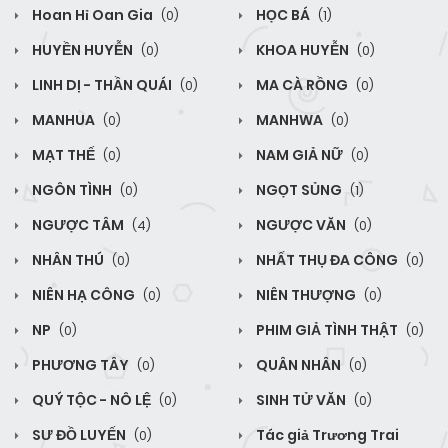
Hoan Hỉ Oan Gia
HỌC BÁ
(0)
(1)
HUYỀN HUYỄN
KHOA HUYỄN
(0)
(0)
LINH DỊ - THẦN QUÁI
MA CÀ RỒNG
(0)
(0)
MANHUA
MANHWA
(0)
(0)
MẠT THẾ
NAM GIẢ NỮ
(0)
(0)
NGÔN TÌNH
NGỌT SỦNG
(0)
(1)
NGƯỢC TÂM
NGƯỢC VĂN
(4)
(0)
NHÂN THÚ
NHẤT THỤ ĐA CÔNG
(0)
(0)
NIÊN HẠ CÔNG
NIÊN THƯỢNG
(0)
(0)
NP
PHIM GIẢ TÌNH THẬT
(0)
(0)
PHƯƠNG TÂY
QUÂN NHÂN
(0)
(0)
QUÝ TỘC - NÔ LỆ
SINH TỬ VĂN
(0)
(0)
SƯ ĐỒ LUYẾN
Tác giả Trương Trai
(0)