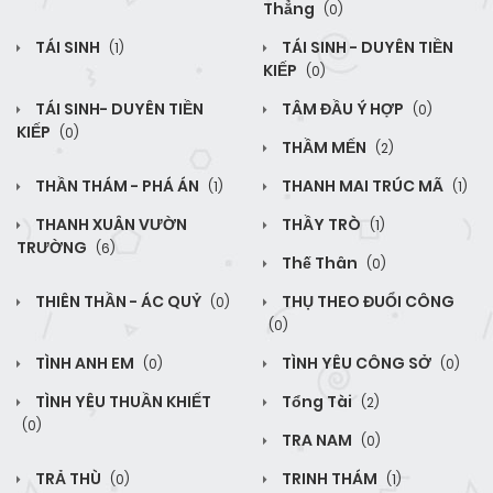
Thẳng
(0)
TÁI SINH
TÁI SINH - DUYÊN TIỀN
(1)
KIẾP
(0)
TÁI SINH- DUYÊN TIỀN
TÂM ĐẦU Ý HỢP
(0)
KIẾP
(0)
THẦM MẾN
(2)
THẦN THÁM - PHÁ ÁN
THANH MAI TRÚC MÃ
(1)
(1)
THANH XUÂN VƯỜN
THẦY TRÒ
(1)
TRƯỜNG
(6)
Thế Thân
(0)
THIÊN THẦN - ÁC QUỶ
THỤ THEO ĐUỔI CÔNG
(0)
(0)
TÌNH ANH EM
TÌNH YÊU CÔNG SỞ
(0)
(0)
TÌNH YÊU THUẦN KHIẾT
Tổng Tài
(2)
(0)
TRA NAM
(0)
TRẢ THÙ
TRINH THÁM
(0)
(1)