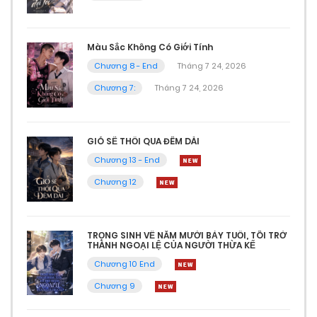
Màu Sắc Không Có Giới Tính
Chương 8 - End
Tháng 7 24, 2026
Chương 7:
Tháng 7 24, 2026
GIÓ SẼ THỔI QUA ĐÊM DÀI
Chương 13 - End
Chương 12
TRỌNG SINH VỀ NĂM MƯỜI BẢY TUỔI, TÔI TRỞ
THÀNH NGOẠI LỆ CỦA NGƯỜI THỪA KẾ
Chương 10 End
Chương 9