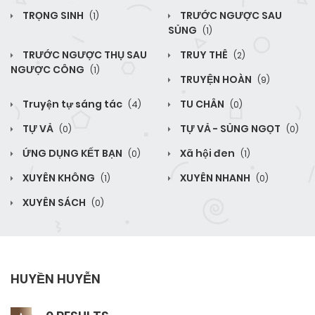
TRỌNG SINH
TRƯỚC NGƯỢC SAU
(1)
SỦNG
(1)
TRƯỚC NGƯỢC THỤ SAU
TRUY THÊ
(2)
NGƯỢC CÔNG
(1)
TRUYỆN HOÀN
(9)
Truyện tự sáng tác
TU CHÂN
(4)
(0)
TỰ VẢ
TỰ VẢ - SỦNG NGỌT
(0)
(0)
ỨNG DỤNG KẾT BẠN
Xã hội đen
(0)
(1)
XUYÊN KHÔNG
XUYÊN NHANH
(1)
(0)
XUYÊN SÁCH
(0)
HUYỀN HUYỄN