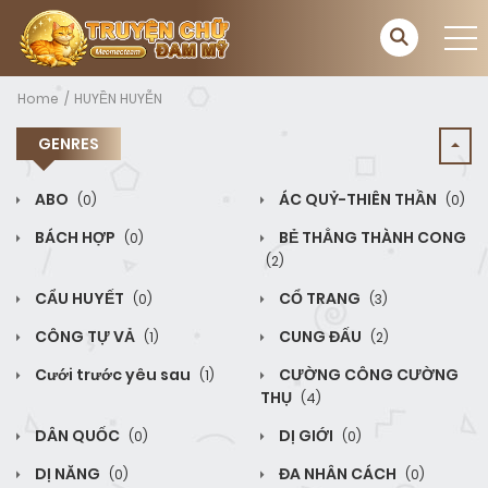
Home
HUYỀN HUYỄN
GENRES
ABO
ÁC QUỶ-THIÊN THẦN
(0)
(0)
BÁCH HỢP
BẺ THẲNG THÀNH CONG
(0)
(2)
CẨU HUYẾT
CỔ TRANG
(0)
(3)
CÔNG TỰ VẢ
CUNG ĐẤU
(1)
(2)
Cưới trước yêu sau
CƯỜNG CÔNG CƯỜNG
(1)
THỤ
(4)
DÂN QUỐC
DỊ GIỚI
(0)
(0)
DỊ NĂNG
ĐA NHÂN CÁCH
(0)
(0)