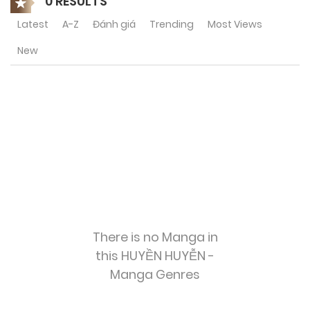
0 RESULTS
Latest
A-Z
Đánh giá
Trending
Most Views
New
There is no Manga in
this HUYỀN HUYỄN -
Manga Genres