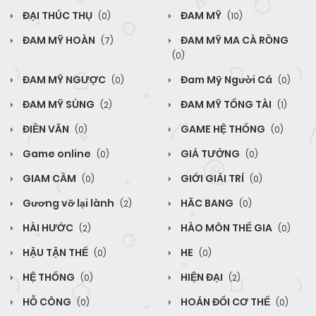
ĐẠI THÚC THỤ
ĐAM MỸ
(0)
(10)
ĐAM MỸ HOÀN
ĐAM MỸ MA CÀ RỒNG
(7)
(0)
ĐAM MỸ NGƯỢC
Đam Mỹ Người Cá
(0)
(0)
ĐAM MỸ SỦNG
ĐAM MỸ TỔNG TÀI
(2)
(1)
ĐIỀN VĂN
GAME HỆ THỐNG
(0)
(0)
Game online
GIẢ TƯỞNG
(0)
(0)
GIAM CẦM
GIỚI GIẢI TRÍ
(0)
(0)
Gương vỡ lại lành
HĂC BANG
(2)
(0)
HÀI HƯỚC
HÀO MÔN THẾ GIA
(2)
(0)
HẬU TẬN THẾ
HE
(0)
(0)
HỆ THỐNG
HIỆN ĐẠI
(0)
(2)
HỖ CÔNG
HOÁN ĐỔI CƠ THỂ
(0)
(0)