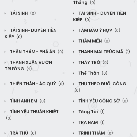
Thẳng
(0)
TÁI SINH
TÁI SINH - DUYÊN TIỀN
(0)
KIẾP
(0)
TÁI SINH- DUYÊN TIỀN
TÂM ĐẦU Ý HỢP
(0)
KIẾP
(0)
THẦM MẾN
(0)
THẦN THÁM - PHÁ ÁN
THANH MAI TRÚC MÃ
(0)
(1)
THANH XUÂN VƯỜN
THẦY TRÒ
(0)
TRƯỜNG
(2)
Thế Thân
(0)
THIÊN THẦN - ÁC QUỶ
THỤ THEO ĐUỔI CÔNG
(0)
(0)
TÌNH ANH EM
TÌNH YÊU CÔNG SỞ
(0)
(0)
TÌNH YÊU THUẦN KHIẾT
Tổng Tài
(1)
(0)
TRA NAM
(1)
TRẢ THÙ
TRINH THÁM
(0)
(0)