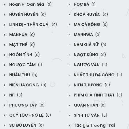
Hoan Hỉ Oan Gia
HỌC BÁ
(0)
(1)
HUYỀN HUYỄN
KHOA HUYỄN
(0)
(0)
LINH DỊ - THẦN QUÁI
MA CÀ RỒNG
(0)
(0)
MANHUA
MANHWA
(0)
(0)
MẠT THẾ
NAM GIẢ NỮ
(0)
(0)
NGÔN TÌNH
NGỌT SỦNG
(0)
(0)
NGƯỢC TÂM
NGƯỢC VĂN
(1)
(0)
NHÂN THÚ
NHẤT THỤ ĐA CÔNG
(0)
(0)
NIÊN HẠ CÔNG
NIÊN THƯỢNG
(0)
(0)
NP
PHIM GIẢ TÌNH THẬT
(0)
(0)
PHƯƠNG TÂY
QUÂN NHÂN
(0)
(0)
QUÝ TỘC - NÔ LỆ
SINH TỬ VĂN
(0)
(0)
SƯ ĐỒ LUYẾN
Tác giả Trương Trai
(0)