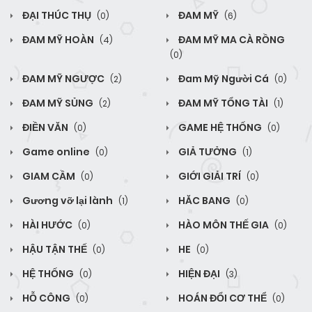
ĐẠI THÚC THỤ
ĐAM MỸ
(0)
(6)
ĐAM MỸ HOÀN
ĐAM MỸ MA CÀ RỒNG
(4)
(0)
ĐAM MỸ NGƯỢC
Đam Mỹ Người Cá
(2)
(0)
ĐAM MỸ SỦNG
ĐAM MỸ TỔNG TÀI
(2)
(1)
ĐIỀN VĂN
GAME HỆ THỐNG
(0)
(0)
Game online
GIẢ TƯỞNG
(0)
(1)
GIAM CẦM
GIỚI GIẢI TRÍ
(0)
(0)
Gương vỡ lại lành
HĂC BANG
(1)
(0)
HÀI HƯỚC
HÀO MÔN THẾ GIA
(0)
(0)
HẬU TẬN THẾ
HE
(0)
(0)
HỆ THỐNG
HIỆN ĐẠI
(0)
(3)
HỖ CÔNG
HOÁN ĐỔI CƠ THỂ
(0)
(0)