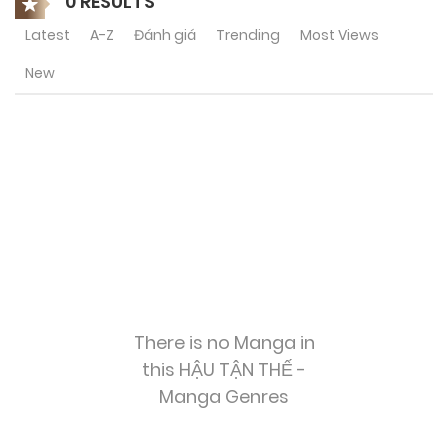
0 RESULTS
Latest
A-Z
Đánh giá
Trending
Most Views
New
There is no Manga in
this HẬU TẬN THẾ -
Manga Genres