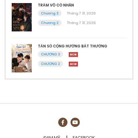
TRẪM VÔ CỐ NHÂN
Chương 3
Tháng 7 31, 2026
Chương 2
Tháng 7 31, 2026
TẦN SỐ CỘNG HƯỞNG BẤT THƯỜNG
CHƯƠNG 3
CHƯƠNG 2
ĐAM MỸ
FACEBOOK