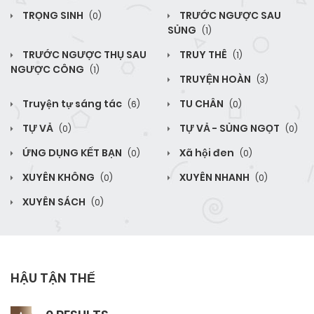
TRỌNG SINH
TRƯỚC NGƯỢC SAU
(0)
SỦNG
(1)
TRƯỚC NGƯỢC THỤ SAU
TRUY THÊ
(1)
NGƯỢC CÔNG
(1)
TRUYỆN HOÀN
(3)
Truyện tự sáng tác
TU CHÂN
(6)
(0)
TỰ VẢ
TỰ VẢ - SỦNG NGỌT
(0)
(0)
ỨNG DỤNG KẾT BẠN
Xã hội đen
(0)
(0)
XUYÊN KHÔNG
XUYÊN NHANH
(0)
(0)
XUYÊN SÁCH
(0)
HẬU TẬN THẾ