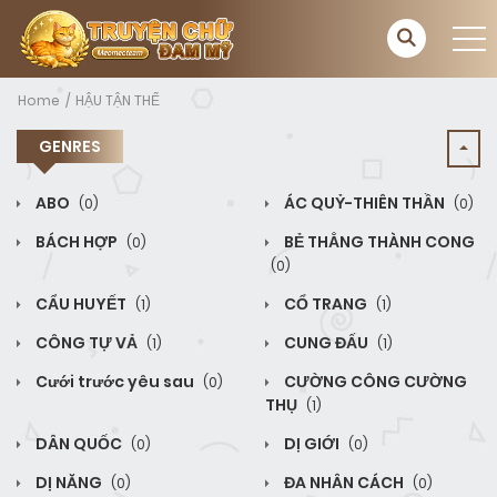
Home
HẬU TẬN THẾ
GENRES
ABO
ÁC QUỶ-THIÊN THẦN
(0)
(0)
BÁCH HỢP
BẺ THẲNG THÀNH CONG
(0)
(0)
CẨU HUYẾT
CỔ TRANG
(1)
(1)
CÔNG TỰ VẢ
CUNG ĐẤU
(1)
(1)
Cưới trước yêu sau
CƯỜNG CÔNG CƯỜNG
(0)
THỤ
(1)
DÂN QUỐC
DỊ GIỚI
(0)
(0)
DỊ NĂNG
ĐA NHÂN CÁCH
(0)
(0)