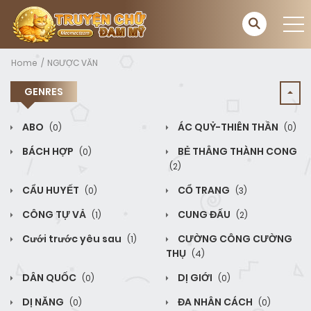
Home
NGƯỢC VĂN
GENRES
ABO
ÁC QUỶ-THIÊN THẦN
(0)
(0)
BÁCH HỢP
BẺ THẲNG THÀNH CONG
(0)
(2)
CẨU HUYẾT
CỔ TRANG
(0)
(3)
CÔNG TỰ VẢ
CUNG ĐẤU
(1)
(2)
Cưới trước yêu sau
CƯỜNG CÔNG CƯỜNG
(1)
THỤ
(4)
DÂN QUỐC
DỊ GIỚI
(0)
(0)
DỊ NĂNG
ĐA NHÂN CÁCH
(0)
(0)