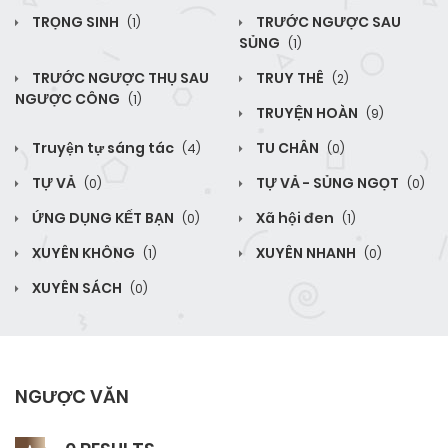
TRỌNG SINH
TRƯỚC NGƯỢC SAU
(1)
SỦNG
(1)
TRƯỚC NGƯỢC THỤ SAU
TRUY THÊ
(2)
NGƯỢC CÔNG
(1)
TRUYỆN HOÀN
(9)
Truyện tự sáng tác
TU CHÂN
(4)
(0)
TỰ VẢ
TỰ VẢ - SỦNG NGỌT
(0)
(0)
ỨNG DỤNG KẾT BẠN
Xã hội đen
(0)
(1)
XUYÊN KHÔNG
XUYÊN NHANH
(1)
(0)
XUYÊN SÁCH
(0)
NGƯỢC VĂN