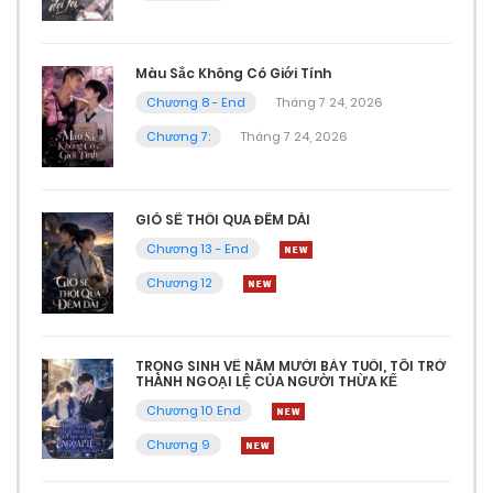
Màu Sắc Không Có Giới Tính
Chương 8 - End
Tháng 7 24, 2026
Chương 7:
Tháng 7 24, 2026
GIÓ SẼ THỔI QUA ĐÊM DÀI
Chương 13 - End
Chương 12
TRỌNG SINH VỀ NĂM MƯỜI BẢY TUỔI, TÔI TRỞ
THÀNH NGOẠI LỆ CỦA NGƯỜI THỪA KẾ
Chương 10 End
Chương 9