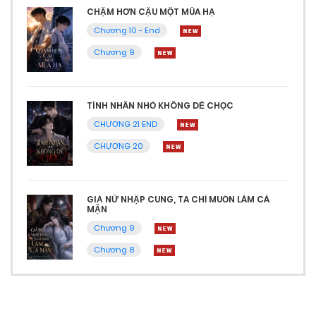
CHẬM HƠN CẬU MỘT MÙA HẠ
Chương 10 - End
Chương 9
TÌNH NHÂN NHỎ KHÔNG DỄ CHỌC
CHƯƠNG 21 END
CHƯƠNG 20
GIẢ NỮ NHẬP CUNG, TA CHỈ MUỐN LÀM CÁ
MẶN
Chương 9
Chương 8