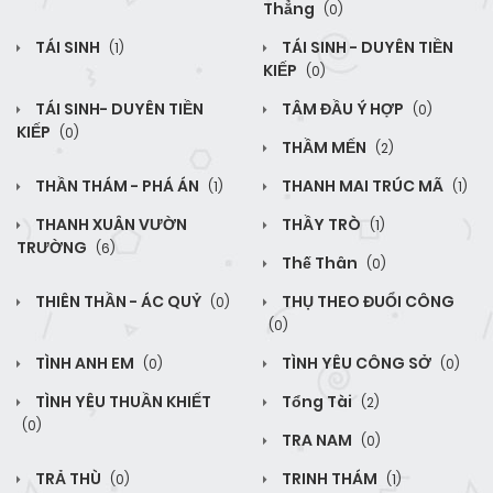
Thẳng
(0)
TÁI SINH
TÁI SINH - DUYÊN TIỀN
(1)
KIẾP
(0)
TÁI SINH- DUYÊN TIỀN
TÂM ĐẦU Ý HỢP
(0)
KIẾP
(0)
THẦM MẾN
(2)
THẦN THÁM - PHÁ ÁN
THANH MAI TRÚC MÃ
(1)
(1)
THANH XUÂN VƯỜN
THẦY TRÒ
(1)
TRƯỜNG
(6)
Thế Thân
(0)
THIÊN THẦN - ÁC QUỶ
THỤ THEO ĐUỔI CÔNG
(0)
(0)
TÌNH ANH EM
TÌNH YÊU CÔNG SỞ
(0)
(0)
TÌNH YÊU THUẦN KHIẾT
Tổng Tài
(2)
(0)
TRA NAM
(0)
TRẢ THÙ
TRINH THÁM
(0)
(1)