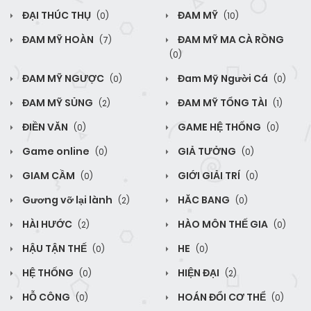
ĐẠI THÚC THỤ
ĐAM MỸ
(0)
(10)
ĐAM MỸ HOÀN
ĐAM MỸ MA CÀ RỒNG
(7)
(0)
ĐAM MỸ NGƯỢC
Đam Mỹ Người Cá
(0)
(0)
ĐAM MỸ SỦNG
ĐAM MỸ TỔNG TÀI
(2)
(1)
ĐIỀN VĂN
GAME HỆ THỐNG
(0)
(0)
Game online
GIẢ TƯỞNG
(0)
(0)
GIAM CẦM
GIỚI GIẢI TRÍ
(0)
(0)
Gương vỡ lại lành
HĂC BANG
(2)
(0)
HÀI HƯỚC
HÀO MÔN THẾ GIA
(2)
(0)
HẬU TẬN THẾ
HE
(0)
(0)
HỆ THỐNG
HIỆN ĐẠI
(0)
(2)
HỖ CÔNG
HOÁN ĐỔI CƠ THỂ
(0)
(0)