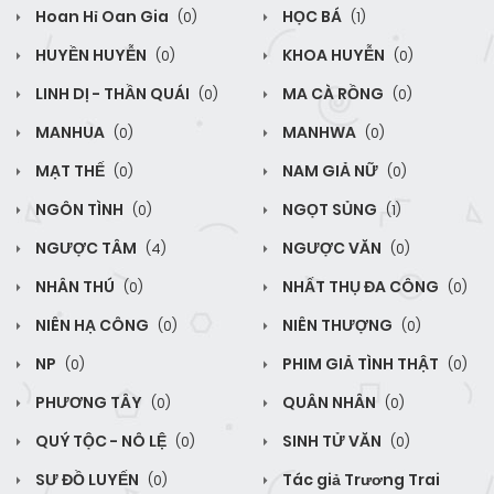
Hoan Hỉ Oan Gia
HỌC BÁ
(0)
(1)
HUYỀN HUYỄN
KHOA HUYỄN
(0)
(0)
LINH DỊ - THẦN QUÁI
MA CÀ RỒNG
(0)
(0)
MANHUA
MANHWA
(0)
(0)
MẠT THẾ
NAM GIẢ NỮ
(0)
(0)
NGÔN TÌNH
NGỌT SỦNG
(0)
(1)
NGƯỢC TÂM
NGƯỢC VĂN
(4)
(0)
NHÂN THÚ
NHẤT THỤ ĐA CÔNG
(0)
(0)
NIÊN HẠ CÔNG
NIÊN THƯỢNG
(0)
(0)
NP
PHIM GIẢ TÌNH THẬT
(0)
(0)
PHƯƠNG TÂY
QUÂN NHÂN
(0)
(0)
QUÝ TỘC - NÔ LỆ
SINH TỬ VĂN
(0)
(0)
SƯ ĐỒ LUYẾN
Tác giả Trương Trai
(0)