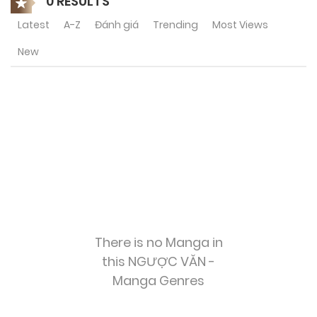
0 RESULTS
Latest
A-Z
Đánh giá
Trending
Most Views
New
There is no Manga in
this NGƯỢC VĂN -
Manga Genres